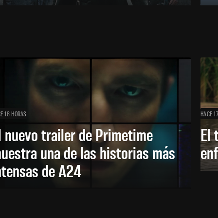
E 16 HORAS
HACE 1
l nuevo trailer de Primetime
El 
uestra una de las historias más
enf
ntensas de A24