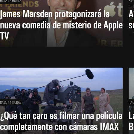
HACE 12 HORAS
HAC
James Marsden protagonizará la
A
nueva comedia de misterio de Apple
s
TV
HACE 14 HORAS
HAC
¿Qué tan caro es filmar una película
L
completamente con cámaras IMAX
B