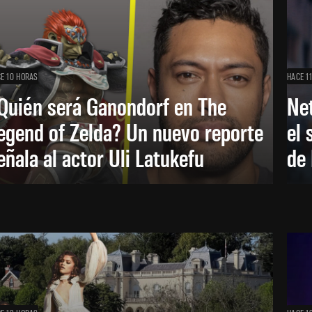
E 10 HORAS
HACE 1
Quién será Ganondorf en The
Net
egend of Zelda? Un nuevo reporte
el 
eñala al actor Uli Latukefu
de 