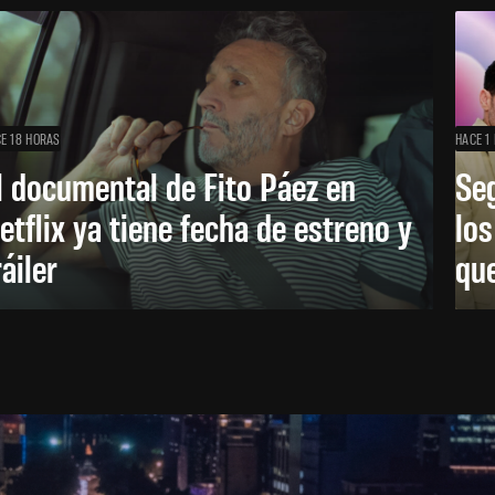
E 18 HORAS
HACE 1 
l documental de Fito Páez en
Se
etflix ya tiene fecha de estreno y
lo
ráiler
que