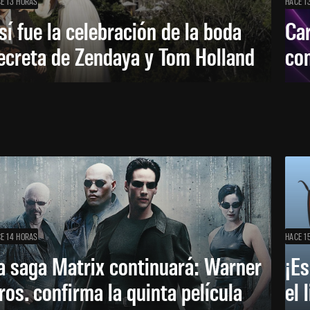
E 13 HORAS
HACE 1
sí fue la celebración de la boda
Car
ecreta de Zendaya y Tom Holland
con
E 14 HORAS
HACE 1
a saga Matrix continuará: Warner
¡Es
ros. confirma la quinta película
el 