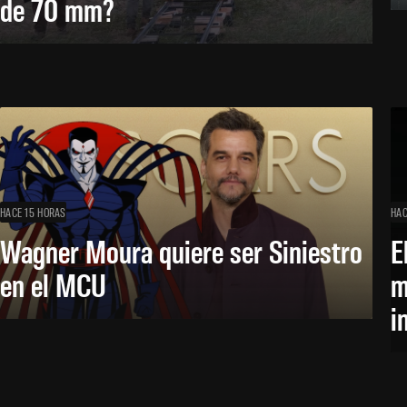
de 70 mm?
HACE 15 HORAS
HAC
Wagner Moura quiere ser Siniestro
E
en el MCU
m
i