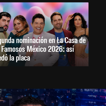
DÍA
gunda nominación en La Casa de
s Famosos México 2026: así
dó la placa