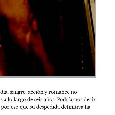
gedia, sangre, acción y romance no
s a lo largo de seis años. Podríamos decir
s por eso que su despedida definitiva ha