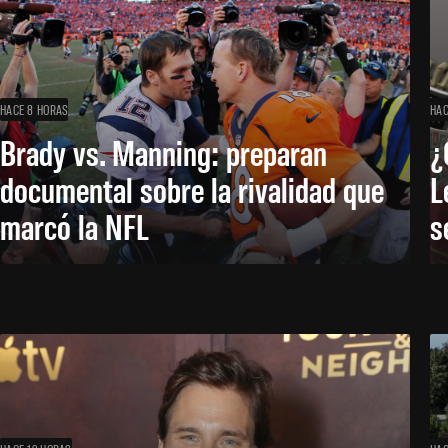
HACE 8 HORAS
HAC
Brady vs. Manning: preparan
¿
documental sobre la rivalidad que
L
marcó la NFL
s