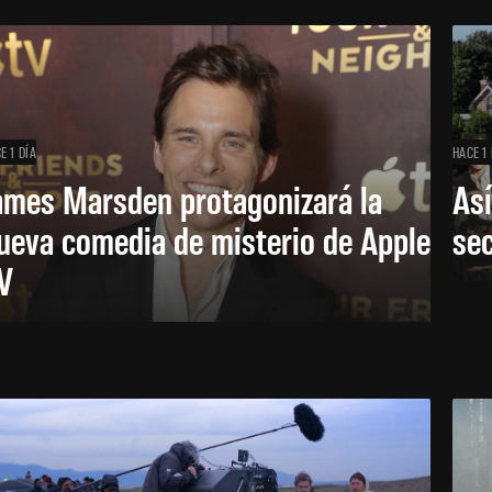
E 1 DÍA
HACE 1 
ames Marsden protagonizará la
Así
ueva comedia de misterio de Apple
se
V