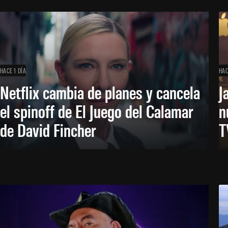
HACE 1 DÍA
HAC
Netflix cambia de planes y cancela
J
el spinoff de El Juego del Calamar
n
de David Fincher
T