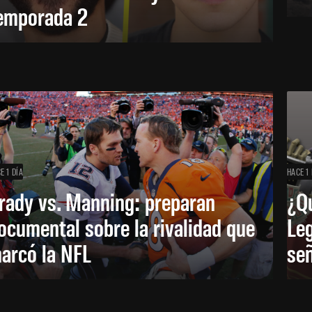
emporada 2
E 1 DÍA
HACE 1 
rady vs. Manning: preparan
¿Q
ocumental sobre la rivalidad que
Leg
arcó la NFL
señ