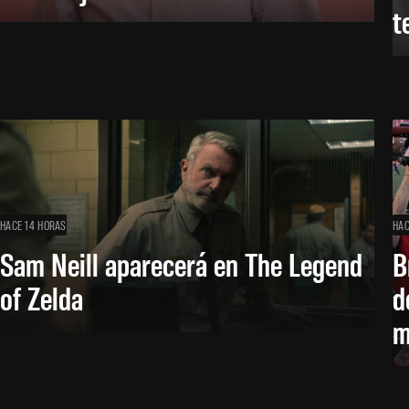
t
HACE 14 HORAS
HAC
Sam Neill aparecerá en The Legend
B
of Zelda
d
m