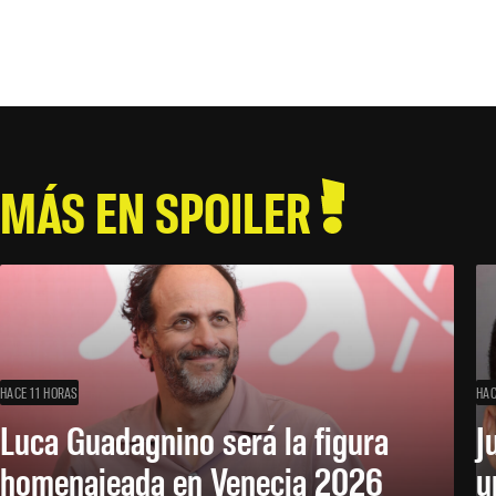
MÁS EN SPOILER
HACE 11 HORAS
HAC
Luca Guadagnino será la figura
J
homenajeada en Venecia 2026
u