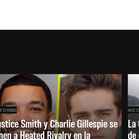
E 12 HORAS
HACE 1
ustice Smith y Charlie Gillespie se
La 
nen a Heated Rivalry en la
de 