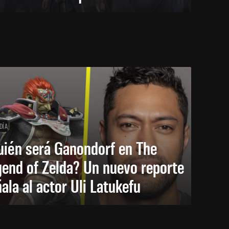
DÍA
uién será Ganondorf en The
end of Zelda? Un nuevo reporte
ala al actor Uli Latukefu