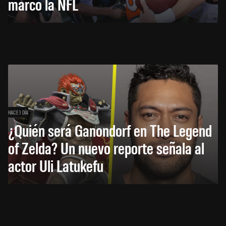
marcó la NFL
HACE 1 DÍA
¿Quién será Ganondorf en The Legend
of Zelda? Un nuevo reporte señala al
actor Uli Latukefu