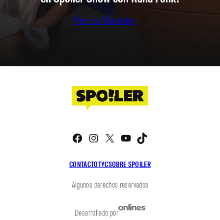
Ver en Youtube
Facebook
Instagram
X
YouTube
TikTok
CONTACTO
TYC
SOBRE SPOILER
Algunos derechos reservados
Desarrollado por