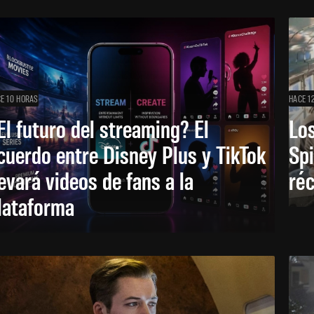
E 10 HORAS
HACE 1
El futuro del streaming? El
Los
cuerdo entre Disney Plus y TikTok
Sp
levará videos de fans a la
réc
lataforma