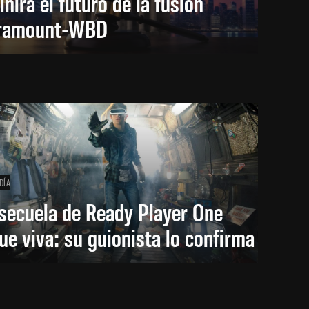
inirá el futuro de la fusión
ramount-WBD
DÍA
secuela de Ready Player One
ue viva: su guionista lo confirma