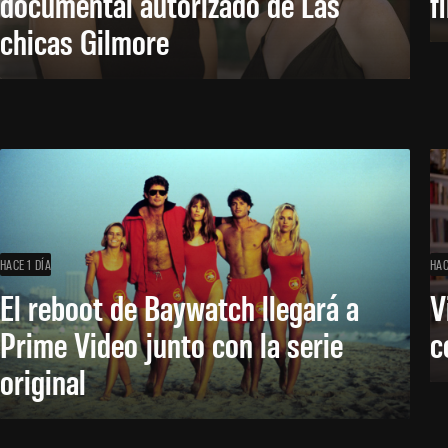
documental autorizado de Las
f
chicas Gilmore
HACE 1 DÍA
HAC
El reboot de Baywatch llegará a
V
Prime Video junto con la serie
c
original