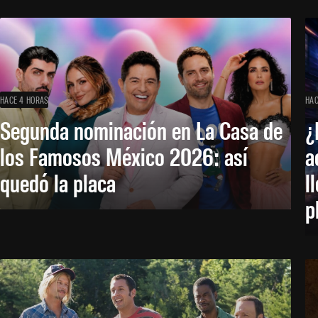
HACE 4 HORAS
HAC
Segunda nominación en La Casa de
¿
los Famosos México 2026: así
a
quedó la placa
l
p