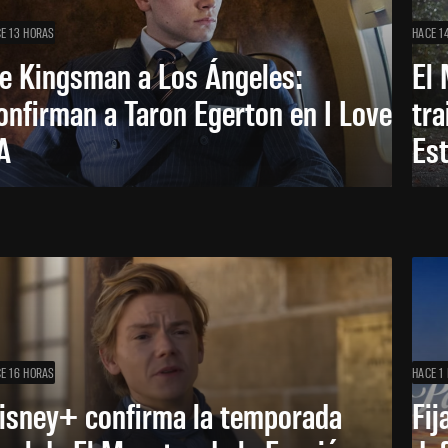
E 13 HORAS
HACE 1
e Kingsman a Los Ángeles:
El 
onfirman a Taron Egerton en I Love
tra
A
Es
E 16 HORAS
HACE 1 
isney+ confirma la temporada
Fij