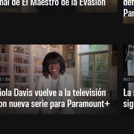
inal de El Maestro de la Evasión
def
Pa
E 1 DÍA
HACE 1 
iola Davis vuelve a la televisión
La 
on nueva serie para Paramount+
sig