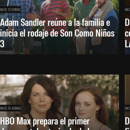
HACE 12 HORAS
HAC
Adam Sandler reúne a la familia e
D
inicia el rodaje de Son Como Niños
c
3
L
HACE 15 HORAS
HAC
HBO Max prepara el primer
D