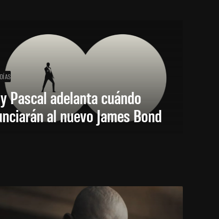
 DÍAS
y Pascal adelanta cuándo
unciarán al nuevo James Bond