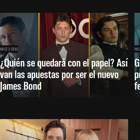
HACE 2 DÍAS
HAC
¿Quién se quedará con el papel? Así
G
van las apuestas por ser el nuevo
p
James Bond
f