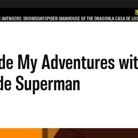
N
S
AVENGERS: DOOMSDAY
SPIDER-MAN
HOUSE OF THE DRAGON
LA CASA DE LO
r de My Adventures wi
 de Superman