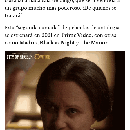
costa su amada sala de bingo, que será vendida a
un grupo mucho más poderoso
. ¿De quiénes se
tratará?
Esta “segunda camada” de películas de antología
se estrenará en 2021 en
Prime Video
, con otras
como
Madres, Black as Night
y
The Manor
.