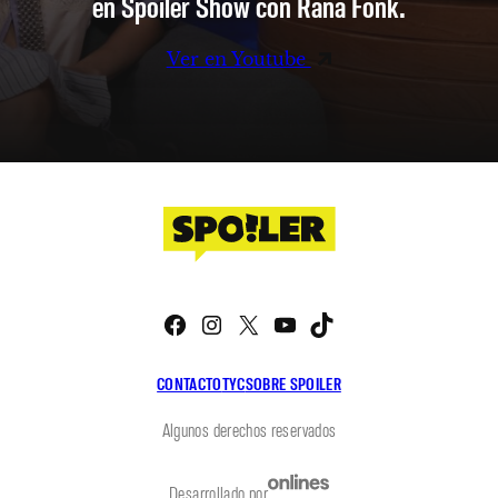
en Spoiler Show con Rana Fonk.
Ver en Youtube
Facebook
Instagram
X
YouTube
TikTok
CONTACTO
TYC
SOBRE SPOILER
Algunos derechos reservados
Desarrollado por