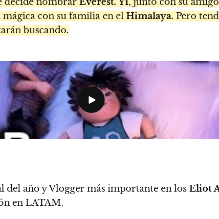
e decide nombrar
Everest. Yi
, junto con su amig
 mágica con su familia en el
Himalaya.
Pero tend
starán buscando.
 del año y Vlogger más importante en los
Eliot 
ción en LATAM.