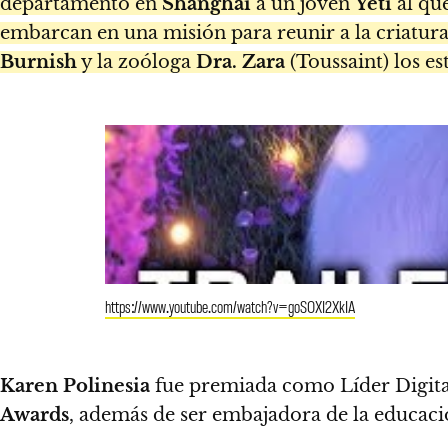
departamento en
Shanghái
a un joven
Yeti
al qu
embarcan en una misión para reunir a la criatura
Burnish
y la zoóloga
Dra. Zara
(Toussaint) los e
https://www.youtube.com/watch?v=goSOXI2XkIA
Karen Polinesia
fue premiada como Líder Digital
Awards
, además de ser embajadora de la educa