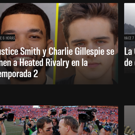
E 6 HORAS
HACE 7
ustice Smith y Charlie Gillespie se
La 
nen a Heated Rivalry en la
de 
emporada 2