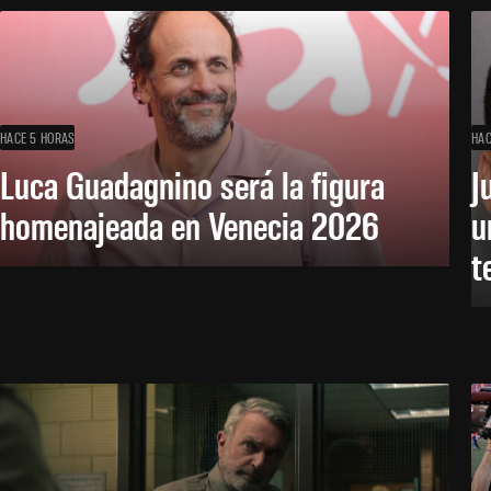
HACE 5 HORAS
HAC
Luca Guadagnino será la figura
J
homenajeada en Venecia 2026
u
t