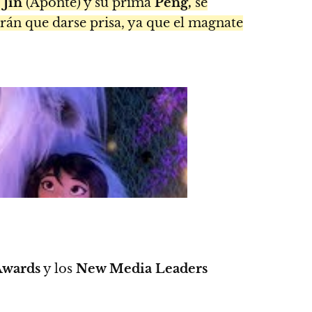
o
Jin
(Aponte) y su prima
Peng,
se
rán que darse prisa, ya que el magnate
Awards
y los
New Media Leaders