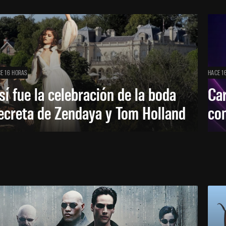
E 16 HORAS
HACE 1
sí fue la celebración de la boda
Car
ecreta de Zendaya y Tom Holland
con