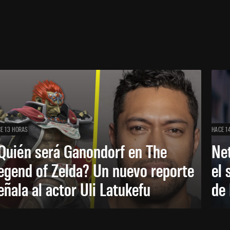
E 13 HORAS
HACE 1
Quién será Ganondorf en The
Net
egend of Zelda? Un nuevo reporte
el 
eñala al actor Uli Latukefu
de 