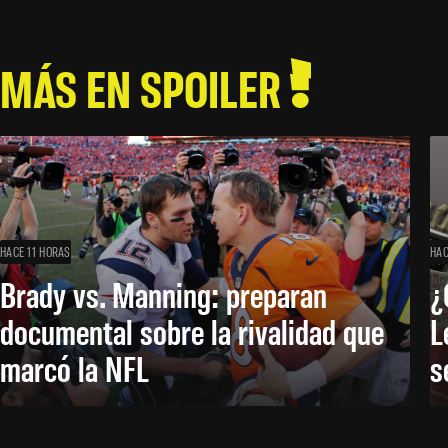
MÁS EN SPOILER
HACE 11 HORAS
HAC
Brady vs. Manning: preparan
¿
documental sobre la rivalidad que
L
marcó la NFL
s