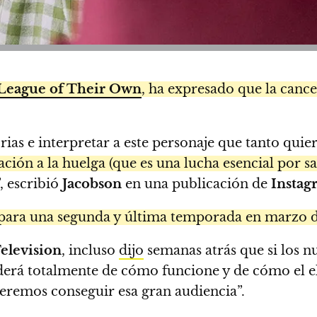
League of Their Own
, ha expresado que la cance
rias e interpretar a este personaje que tanto quie
lación a la huelga (que es una lucha esencial por s
, escribió
Jacobson
en una publicación de
Instag
a para una segunda y última temporada en marzo d
elevision
, incluso
dijo
semanas atrás que si los 
erá totalmente de cómo funcione y de cómo el el
speremos conseguir esa gran audiencia”.