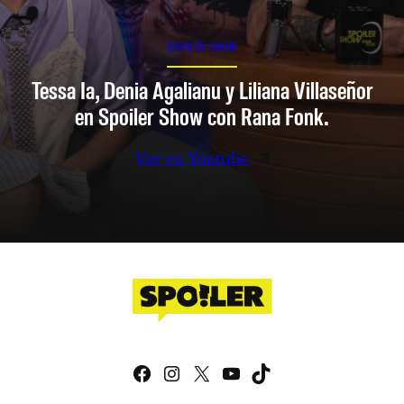
SPOILER SHOW
Tessa Ia, Denia Agalianu y Liliana Villaseñor
en Spoiler Show con Rana Fonk.
Ver en Youtube
Facebook
Instagram
X
YouTube
TikTok