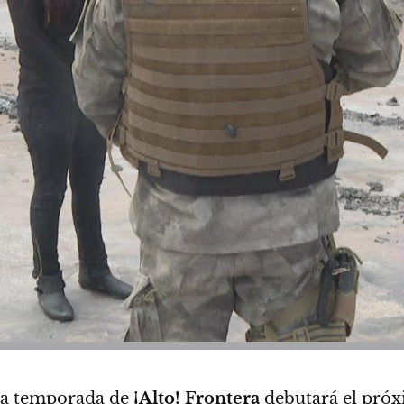
da temporada de
¡Alto! Frontera
debutará
el pró