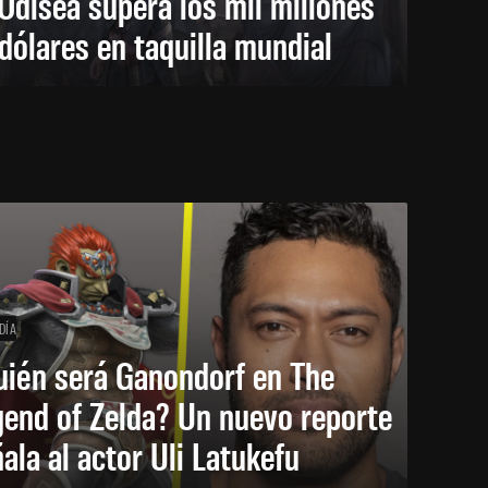
Odisea supera los mil millones
dólares en taquilla mundial
DÍA
uién será Ganondorf en The
end of Zelda? Un nuevo reporte
ala al actor Uli Latukefu