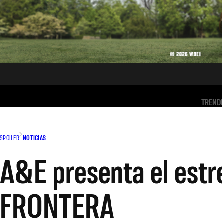
TREND
SPOILER
NOTICIAS
A&E presenta el estr
FRONTERA