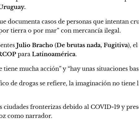
Uruguay.
que documenta casos de personas que intentan cr
, por tierra o por mar” con mercancía ilegal.
sentes
Julio Bracho
(
De brutas nada, Fugitiva
), 
IRCOP
para
Latinoamérica
.
 tiene mucha acción” y “hay unas situaciones bas
ico de drogas se refiere, la imaginación no tiene l
 ciudades fronterizas debido al COVID-19 y
pres
voz como narrador.