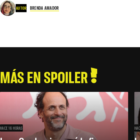
BRENDA AMADOR
AUTOR
MÁS EN SPOILER
HACE 16 HORAS
HAC