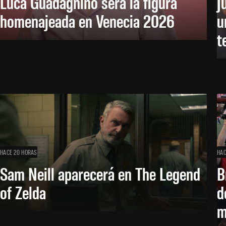
Luca Guadagnino será la figura
J
homenajeada en Venecia 2026
u
t
HACE 20 HORAS
HAC
Sam Neill aparecerá en The Legend
B
of Zelda
d
m