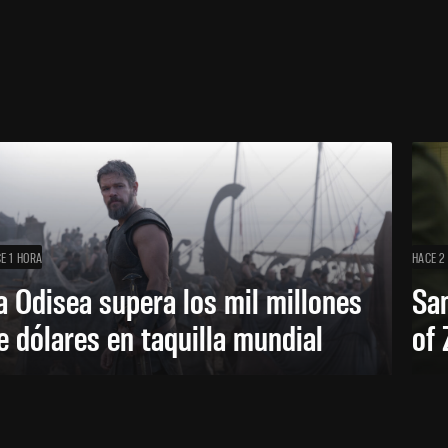
E 1 HORA
HACE 2
a Odisea supera los mil millones
Sa
e dólares en taquilla mundial
of 