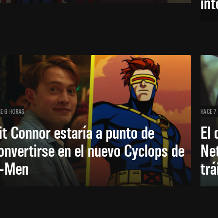
in
E 6 HORAS
HACE 7
it Connor estaría a punto de
El 
onvertirse en el nuevo Cyclops de
Net
-Men
trá