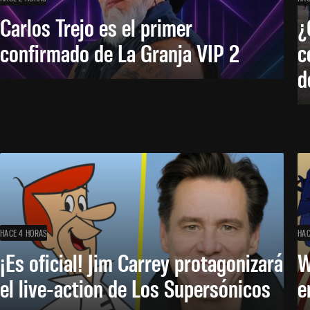
Carlos Trejo es el primer
¿
confirmado de La Granja VIP 2
c
d
HACE 4 HORAS
HAC
¡Es oficial! Jim Carrey protagonizará
W
el live-action de Los Supersónicos
e