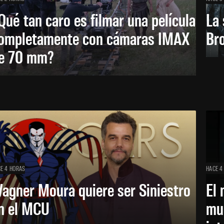
Qué tan caro es filmar una película
La 
ompletamente con cámaras IMAX
Bro
e 70 mm?
E 4 HORAS
HACE 4
agner Moura quiere ser Siniestro
El 
n el MCU
mue