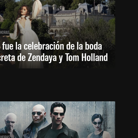
 HORAS
 fue la celebración de la boda
creta de Zendaya y Tom Holland
 HORAS