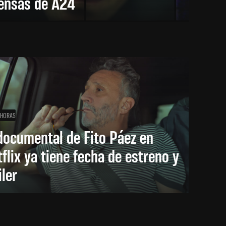
tensas de A24
 HORAS
documental de Fito Páez en
flix ya tiene fecha de estreno y
iler