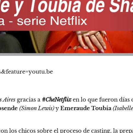
4&feature=youtu.be
 Aires
gracias a
#CheNetflix
en lo que fueron días 
osende
(Simon Lewis)
y
Emeraude Toubia
(Isabell
on los chicos sobre el proceso de casting, la pre