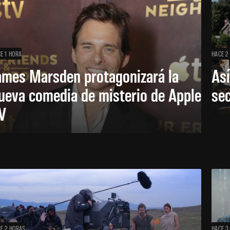
E 1 HORA
HACE 2
ames Marsden protagonizará la
Así
ueva comedia de misterio de Apple
se
V
E 2 HORAS
HACE 3