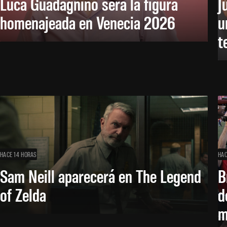
Luca Guadagnino será la figura
J
homenajeada en Venecia 2026
u
t
HACE 14 HORAS
HAC
Sam Neill aparecerá en The Legend
B
of Zelda
d
m