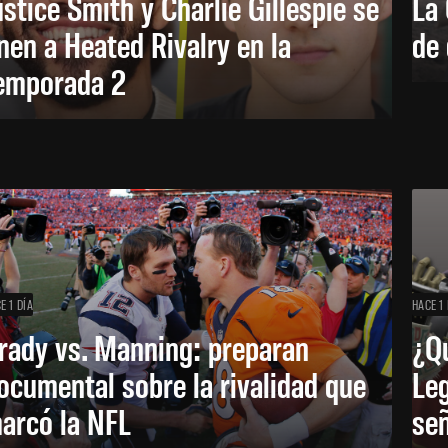
ustice Smith y Charlie Gillespie se
La 
nen a Heated Rivalry en la
de 
emporada 2
E 1 DÍA
HACE 1 
rady vs. Manning: preparan
¿Q
ocumental sobre la rivalidad que
Leg
arcó la NFL
señ