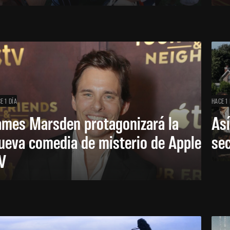
E 1 DÍA
HACE 1 
ames Marsden protagonizará la
Así
ueva comedia de misterio de Apple
se
V