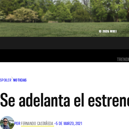
TREND
SPOILER
NOTICIAS
Se adelanta el estre
POR
FERNANDO CASTAÑEDA
–
5 DE MARZO, 2021