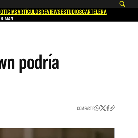
OTICIAS
ARTÍCULOS
REVIEWS
ESTUDIOS
CARTELERA
ER-MAN
wn podría
COMPARTIR