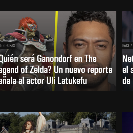
E 6 HORAS
HACE 7
Quién será Ganondorf en The
Net
egend of Zelda? Un nuevo reporte
el 
eñala al actor Uli Latukefu
de 