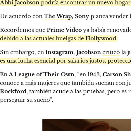
Abbi Jacobson
podría encontrar un nuevo hogar
De acuerdo con
The Wrap
, Sony
planea vender l
Recordemos que
Prime Video
ya había renovado
debido a las actuales huelgas de
Hollywood
.
Sin embargo, en
Instagram
,
Jacobson
criticó
la j
es una lucha esencial por salarios justos, protecc
En
A League of Their Own
, “en 1943,
Carson S
conoce a más mujeres que también sueñan con jug
Rockford
, también acude a las pruebas, pero es
perseguir su sueño”.