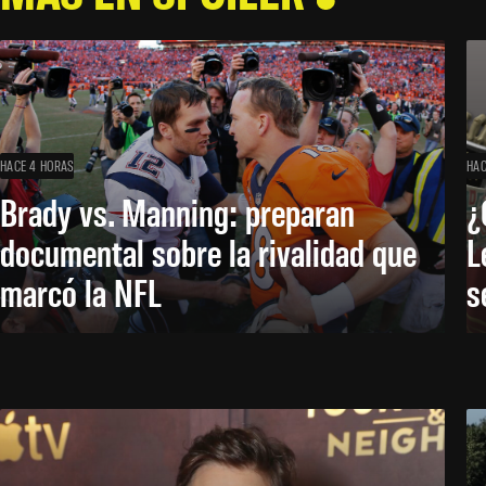
HACE 4 HORAS
HAC
Brady vs. Manning: preparan
¿
documental sobre la rivalidad que
L
marcó la NFL
s