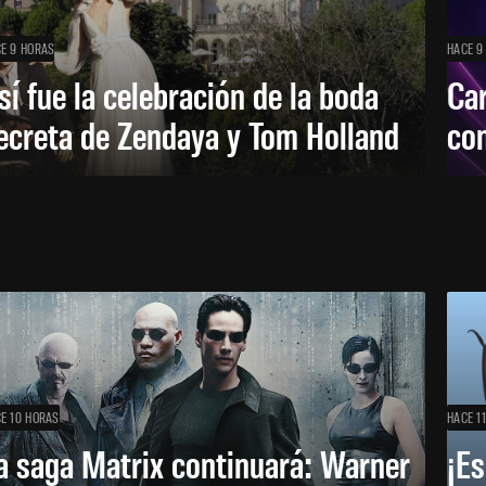
E 9 HORAS
HACE 9
sí fue la celebración de la boda
Car
ecreta de Zendaya y Tom Holland
con
E 10 HORAS
HACE 1
a saga Matrix continuará: Warner
¡Es