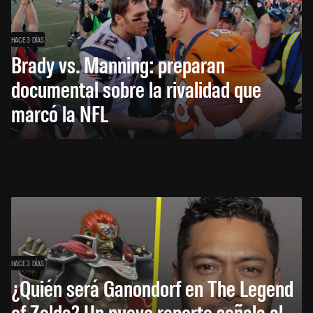
HACE 3 DÍAS
Brady vs. Manning: preparan
documental sobre la rivalidad que
marcó la NFL
HACE 3 DÍAS
¿Quién será Ganondorf en The Legend
of Zelda? Un nuevo reporte señala al