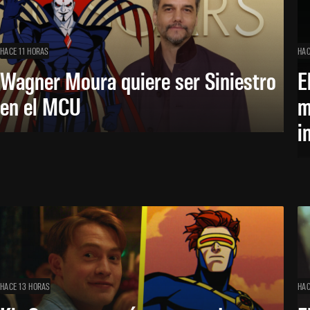
HACE 11 HORAS
HAC
Wagner Moura quiere ser Siniestro
E
en el MCU
m
i
HACE 13 HORAS
HAC