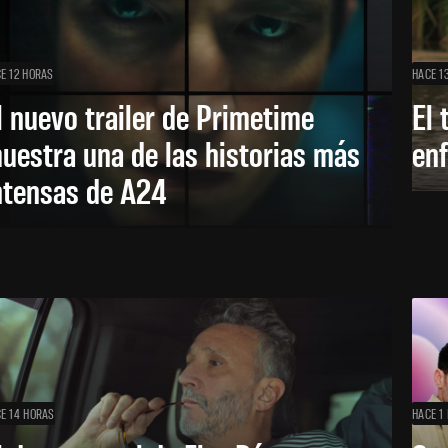
E 12 HORAS
HACE 1
l nuevo trailer de Primetime
El 
uestra una de las historias más
enf
ntensas de A24
E 14 HORAS
HACE 1 