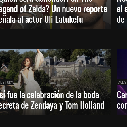
egend of Zelda? Un nuevo reporte
el 
eñala al actor Uli Latukefu
de 
E 9 HORAS
HACE 9
sí fue la celebración de la boda
Car
ecreta de Zendaya y Tom Holland
con