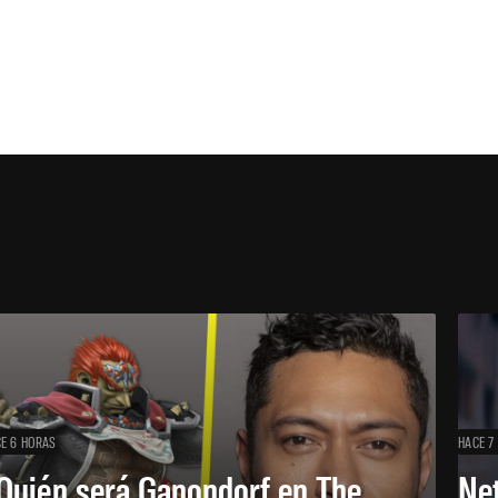
E 6 HORAS
HACE 7
Quién será Ganondorf en The
Net