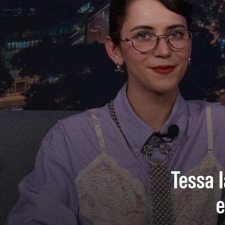
Tessa I
e