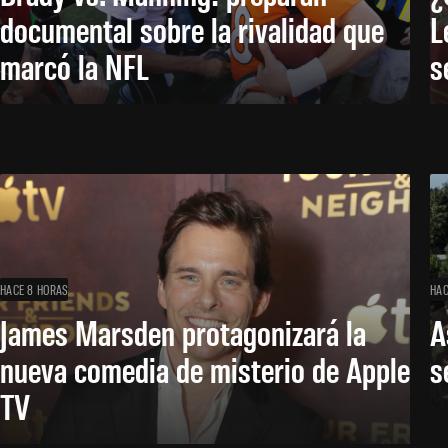
documental sobre la rivalidad que
L
marcó la NFL
s
HACE 8 HORAS
HAC
James Marsden protagonizará la
A
nueva comedia de misterio de Apple
s
TV