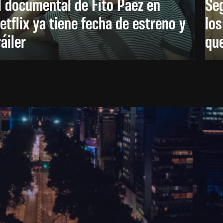
l documental de Fito Páez en
Se
etflix ya tiene fecha de estreno y
lo
ráiler
que