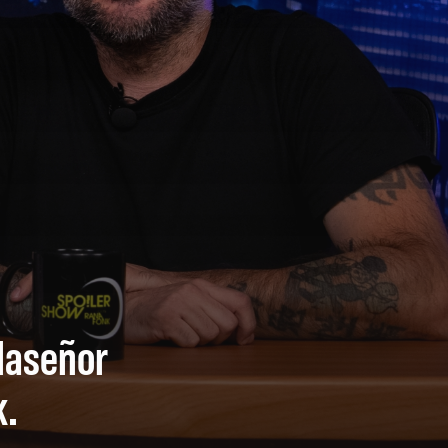
llaseñor
k.