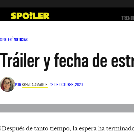
Saltar
al
TREND
contenido
SPOILER
NOTICIAS
Tráiler y fecha de es
POR
BRENDA AMADOR
–
12 DE OCTUBRE, 2020
¡Después de tanto tiempo, la espera ha terminad