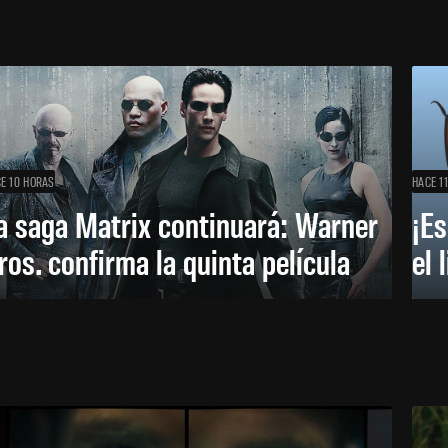
E 10 HORAS
HACE 1
a saga Matrix continuará: Warner
¡Es
ros. confirma la quinta película
el 