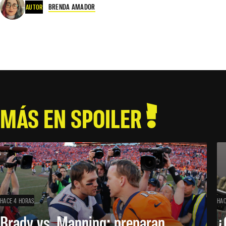
BRENDA AMADOR
AUTOR
MÁS EN SPOILER
HACE 4 HORAS
HAC
Brady vs. Manning: preparan
¿