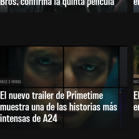
Bros. confirma la quinta película
e
HACE 3 HORAS
HAC
El nuevo trailer de Primetime
E
muestra una de las historias más
e
intensas de A24