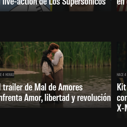
l live-action de Los Supersónicos
en
E 4 HORAS
HACE 4
l trailer de Mal de Amores
Kit
nfrenta Amor, libertad y revolución
con
X-