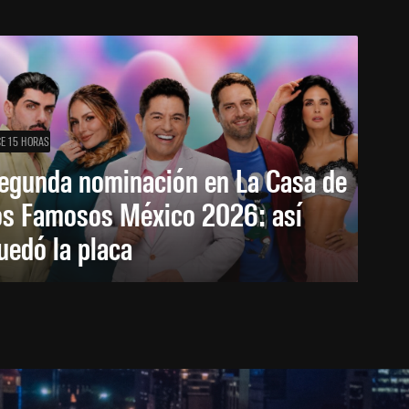
E 15 HORAS
egunda nominación en La Casa de
os Famosos México 2026: así
uedó la placa