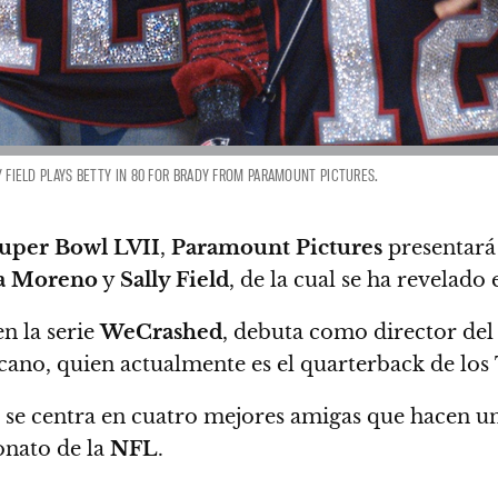
LY FIELD PLAYS BETTY IN 80 FOR BRADY FROM PARAMOUNT PICTURES.
uper Bowl LVII
,
Paramount Pictures
presentará
a Moreno
y
Sally Field
, de la cual se ha revelado e
n la serie
WeCrashed
, debuta como director de
icano, quien actualmente es el quarterback de los
ue se centra en cuatro mejores amigas que hacen un
onato de la
NFL
.