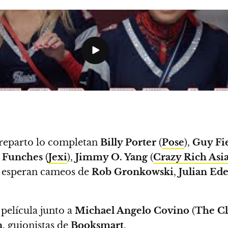
l reparto lo completan
Billy Porter
(
Pose
),
Guy Fi
 Funches
(
Jexi
),
Jimmy O. Yang
(
Crazy Rich Asi
e esperan cameos de
Rob Gronkowski
,
Julian Ed
película junto a
Michael Angelo Covino
(
The C
n
, guionistas de
Booksmart
.