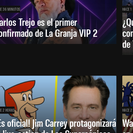
E 36 MINUTOS
HACE 1
arlos Trejo es el primer
¿Qu
onfirmado de La Granja VIP 2
co
de
E 2 HORAS
HACE 2
Es oficial! Jim Carrey protagonizará
Wa