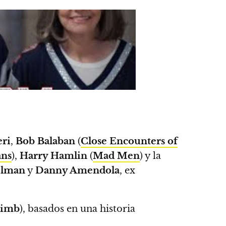
eri
,
Bob Balaban
(
Close Encounters of
ans
),
Harry Hamlin
(
Mad Men
) y la
elman
y
Danny Amendola
, ex
limb
), basados en una historia