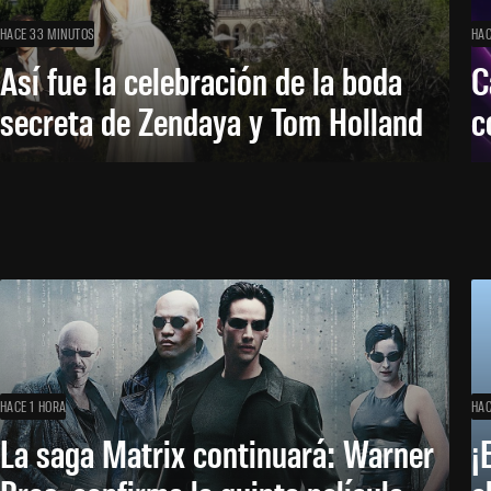
HACE 33 MINUTOS
HAC
Así fue la celebración de la boda
C
secreta de Zendaya y Tom Holland
c
HACE 1 HORA
HAC
La saga Matrix continuará: Warner
¡