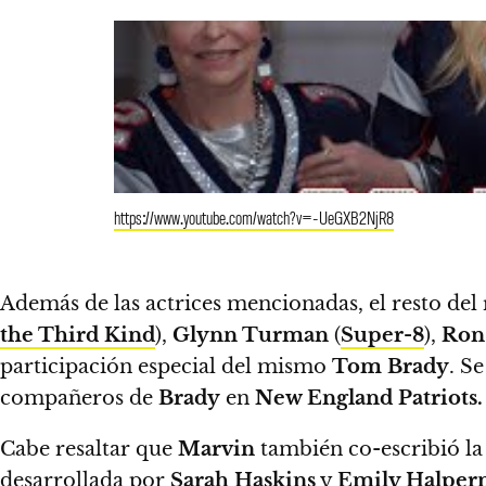
https://www.youtube.com/watch?v=-UeGXB2NjR8
Además de las actrices mencionadas, el resto de
the Third Kind
),
Glynn Turman
(
Super-8
),
Ron
participación especial del mismo
Tom Brady
. S
compañeros de
Brady
en
New England Patriots.
Cabe resaltar que
Marvin
también co-escribió la 
desarrollada por
Sarah Haskins
y
Emily Halper