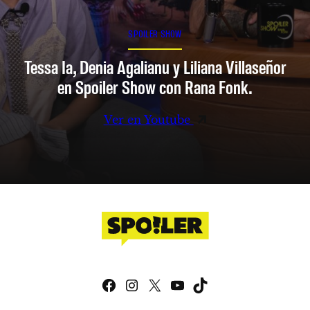
SPOILER SHOW
Tessa Ia, Denia Agalianu y Liliana Villaseñor
en Spoiler Show con Rana Fonk.
Ver en Youtube
Facebook
Instagram
X
YouTube
TikTok