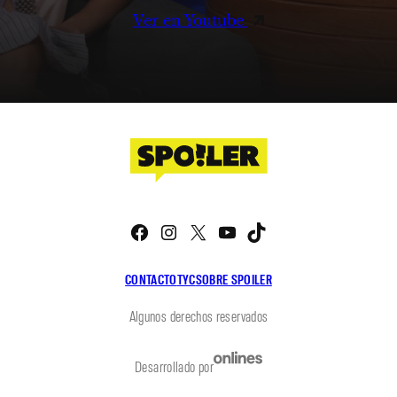
Ver en Youtube
Facebook
Instagram
X
YouTube
TikTok
CONTACTO
TYC
SOBRE SPOILER
Algunos derechos reservados
Desarrollado por