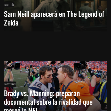
HACE 1 DÍA
Sam Neill aparecerá en The Legend of
Zelda
HACE 2 DÍAS
Brady vs. Manning: preparan
documental sobre la rivalidad que
marcó la NFL