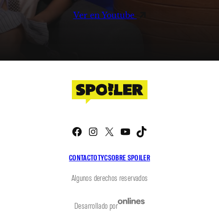
Ver en Youtube
Facebook
Instagram
X
YouTube
TikTok
CONTACTO
TYC
SOBRE SPOILER
Algunos derechos reservados
Desarrollado por