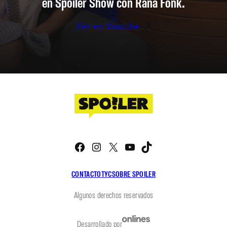
en Spoiler Show con Rana Fonk.
Ver en Youtube
Facebook
Instagram
X
YouTube
TikTok
CONTACTO
TYC
SOBRE SPOILER
Algunos derechos reservados
Desarrollado por