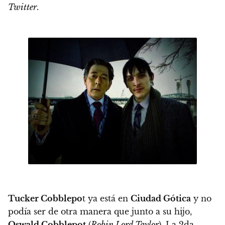
Twitter
.
Tucker Cobblepo
t ya está en
Ciudad Gótica
y no
podía ser de otra manera que junto a su hijo,
Oswald Cobblepot
(
Robin Lord Taylor
). La 2da