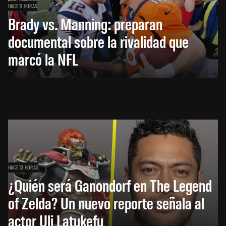
HACE 11 HORAS
Brady vs. Manning: preparan
documental sobre la rivalidad que
marcó la NFL
HACE 13 HORAS
¿Quién será Ganondorf en The Legend
of Zelda? Un nuevo reporte señala al
actor Uli Latukefu