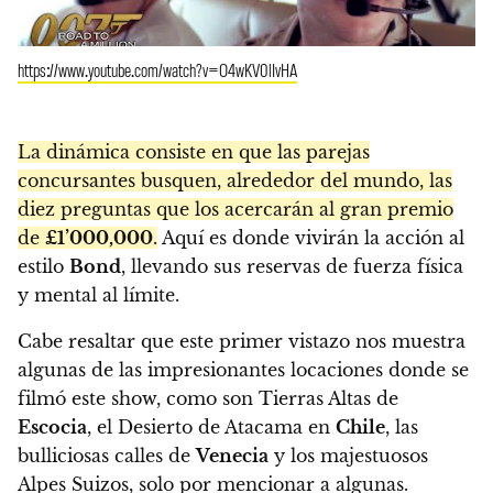
https://www.youtube.com/watch?v=O4wKV0lIvHA
La dinámica consiste en que las parejas
concursantes busquen, alrededor del mundo, las
diez preguntas que los acercarán al gran premio
de
£1’000,000
.
Aquí es donde vivirán la acción al
estilo
Bond
, llevando sus reservas de fuerza física
y mental al límite.
Cabe resaltar que este primer vistazo nos muestra
algunas de las impresionantes locaciones donde se
filmó este show, como son Tierras Altas de
Escocia
, el Desierto de Atacama en
Chile
, las
bulliciosas calles de
Venecia
y los majestuosos
Alpes Suizos, solo por mencionar a algunas.