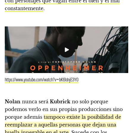
con personajes que vagan entre el bien y el mal
constantemente
.
https://www.youtube.com/watch?v=bK6ldnjE3Y0
Nolan
nunca será
Kubrick
no solo porque
podemos verlo en sus propias producciones sino
porque además
tampoco existe la posibilidad de
reemplazar a aquellas personas que dejan una
huella innegable en el arte.
Sucede con los