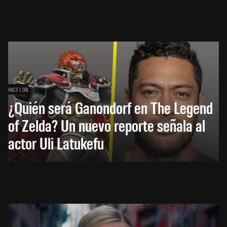
HACE 1 DÍA
¿Quién será Ganondorf en The Legend
of Zelda? Un nuevo reporte señala al
actor Uli Latukefu