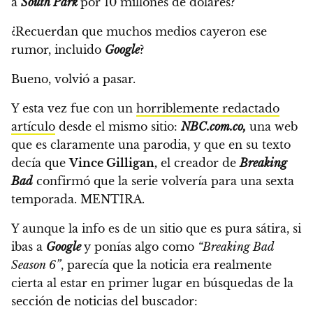
a
South Park
por 10 millones de dólares?
¿Recuerdan que muchos medios cayeron ese
rumor, incluido
Google
?
Bueno, volvió a pasar.
Y esta vez fue con un
horriblemente redactado
artículo
desde el mismo sitio:
NBC.com.co,
una web
que es claramente una parodia, y que en su texto
decía que
Vince Gilligan,
el creador de
Breaking
Bad
confirmó que la serie volvería para una sexta
temporada. MENTIRA.
Y aunque la info es de un sitio que es pura sátira, si
ibas a
Google
y ponías algo como
“Breaking Bad
Season 6”
, parecía que la noticia era realmente
cierta al estar en primer lugar en búsquedas de la
sección de noticias del buscador: