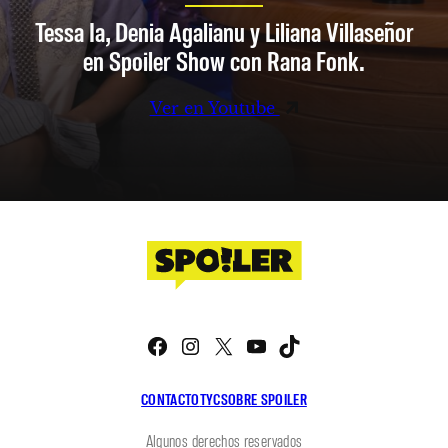
Tessa Ia, Denia Agalianu y Liliana Villaseñor
en Spoiler Show con Rana Fonk.
Ver en Youtube
Facebook
Instagram
X
YouTube
TikTok
CONTACTO
TYC
SOBRE SPOILER
Algunos derechos reservados