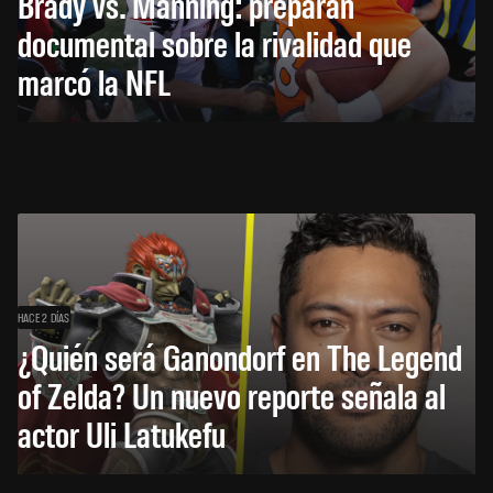
Brady vs. Manning: preparan
documental sobre la rivalidad que
marcó la NFL
HACE 2 DÍAS
¿Quién será Ganondorf en The Legend
of Zelda? Un nuevo reporte señala al
actor Uli Latukefu