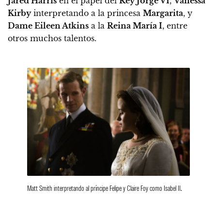
Jared Harris
en el papel del
Rey Jorge VI
,
Vanessa
Kirby
interpretando a la princesa
Margarita
, y
Dame Eileen Atkins
a la
Reina María I
, entre
otros muchos talentos.
Matt Smith interpretando al príncipe Felipe y Claire Foy como Isabel II.