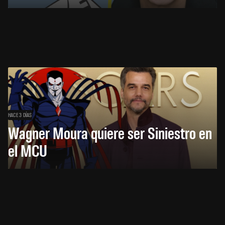
HACE 3 DÍAS
Wagner Moura quiere ser Siniestro en
el MCU