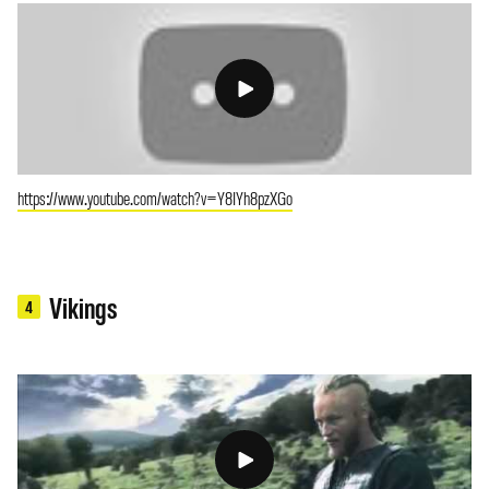
https://www.youtube.com/watch?v=Y8IYh8pzXGo
Vikings
4