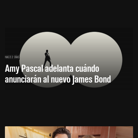
HACE 2 DÍAS
Amy Pascal adelanta cuándo
anunciarán al nuevo James Bond