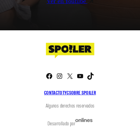
Ver en Youtube
Facebook
Instagram
X
YouTube
TikTok
CONTACTO
TYC
SOBRE SPOILER
Algunos derechos reservados
Desarrollado por