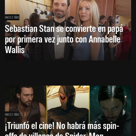
HACE 2 DÍAS
Sebastian Stan se convierte en papá
por primera vez junto con Annabelle
Wallis
HACE 2 DÍAS
¡Triunfó el cine! No habrá más spin-
offs de villanos de Spider-Man