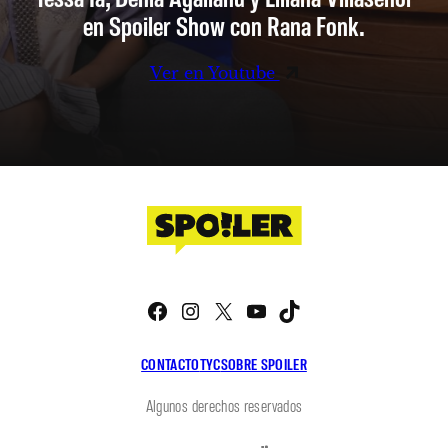
en Spoiler Show con Rana Fonk.
Ver en Youtube
Facebook
Instagram
X
YouTube
TikTok
CONTACTO
TYC
SOBRE SPOILER
Algunos derechos reservados