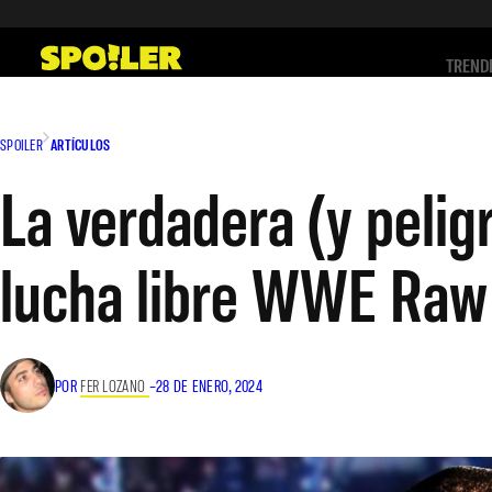
Saltar
al
TREND
contenido
SPOILER
ARTÍCULOS
La verdadera (y pelig
lucha libre WWE Raw 
POR
FER LOZANO
–
28 DE ENERO, 2024