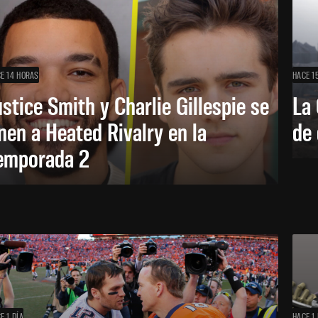
E 14 HORAS
HACE 1
ustice Smith y Charlie Gillespie se
La 
nen a Heated Rivalry en la
de 
emporada 2
E 1 DÍA
HACE 1 