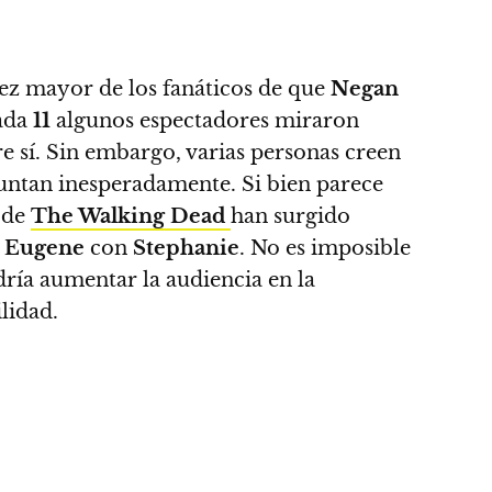
vez mayor de los fanáticos de que
Negan
ada
11
algunos espectadores miraron
re sí. Sin embargo,
varias personas creen
 juntan inesperadamente
. Si bien parece
a de
The Walking Dead
han surgido
a
Eugene
con
Stephanie
.
No es imposible
ría aumentar la audiencia en la
lidad.