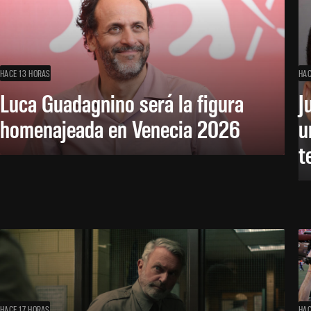
HACE 13 HORAS
HAC
Luca Guadagnino será la figura
J
homenajeada en Venecia 2026
u
t
HACE 17 HORAS
HAC