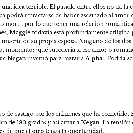
 una idea terrible. El pasado entre ellos no da la e
a podrá retractarse de haber asesinado al amor d
o morir, por lo que tener una relación romántica
nes,
Maggie
todavía está profundamente afligida p
muerte de su propia esposa. Ninguno de los dos e
ero, momento:
¿qué sucedería si ese amor o romanc
que
Negan
inventó para matar a
Alpha
… Podría s
o de castigo por los crímenes que ha cometido. 
iro de
180
grados y así amar a
Negan
.
La tensión 
es de que el otro tenga la oportunidad
.