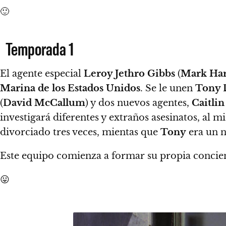
🙂
Temporada 1
El agente especial
Leroy Jethro Gibbs
(
Mark Ha
Marina de los Estados Unidos
.
Se le unen
Tony 
(
David McCallum
) y dos nuevos agentes,
Caitli
investigará diferentes y extraños asesinatos, a
divorciado tres veces, mientas que
Tony
era un n
Este equipo comienza a formar su propia concienc
😛