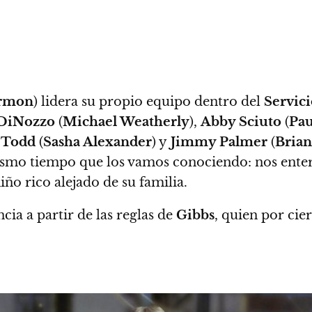
rmon
) lidera su propio equipo dentro del
Servici
DiNozzo
(
Michael Weatherly
),
Abby Sciuto
(
Pau
n Todd
(
Sasha Alexander
) y
Jimmy Palmer
(
Brian
l mismo tiempo que los vamos conociendo: nos en
iño rico alejado de su familia.
ia a partir de las reglas de
Gibbs
, quien por cie