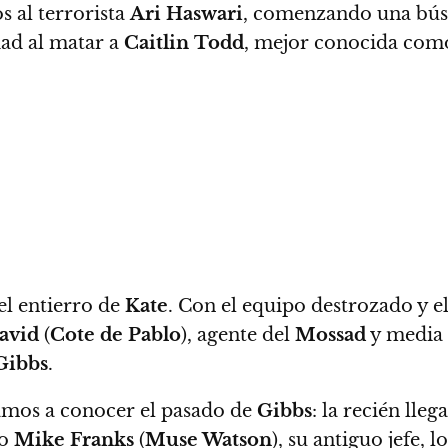
 al terrorista
Ari Haswari
, comenzando una búsqu
dad al matar a
Caitlin
Todd
, mejor conocida co
l entierro de
Kate
. Con el equipo destrozado y 
avid
(
Cote de Pablo
), agente del
Mossad
y media 
Gibbs
.
mos a conocer el pasado de
Gibbs
: la recién lle
mo
Mike Franks
(
Muse Watson
), su antiguo jefe,