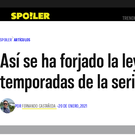
Saltar
al
TREND
contenido
SPOILER
ARTÍCULOS
Así se ha forjado la l
temporadas de la ser
POR
FERNANDO CASTAÑEDA
–
20 DE ENERO, 2021