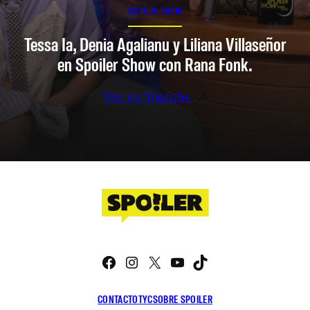
SPOILER SHOW
Tessa Ia, Denia Agalianu y Liliana Villaseñor
en Spoiler Show con Rana Fonk.
Ver en Youtube
Facebook
Instagram
X
YouTube
TikTok
CONTACTO
TYC
SOBRE SPOILER