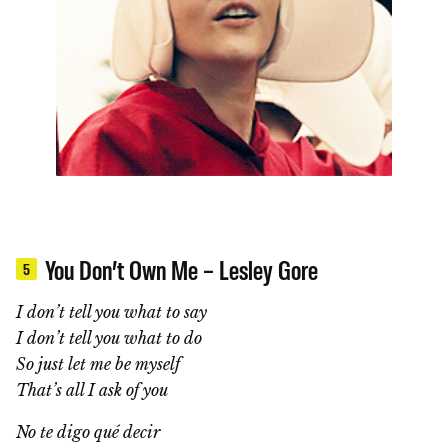
You Don’t Own Me – Lesley Gore
5
I don’t tell you what to say
I don’t tell you what to do
So just let me be myself
That’s all I ask of you
No te digo qué decir