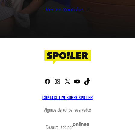
Ver en Youtube
Facebook
Instagram
X
YouTube
TikTok
CONTACTO
TYC
SOBRE SPOILER
Algunos derechos reservados
Desarrollado por