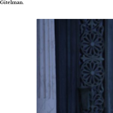
Gitelman
.