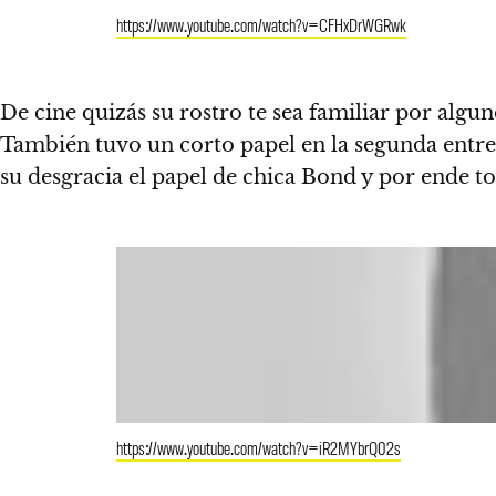
https://www.youtube.com/watch?v=CFHxDrWGRwk
De cine quizás su rostro te sea familiar por algu
También tuvo un corto papel en la segunda entr
su desgracia el papel de chica Bond y por ende t
https://www.youtube.com/watch?v=iR2MYbrQ02s