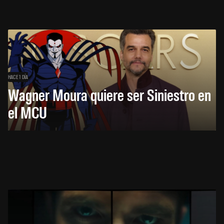
HACE 1 DÍA
Wagner Moura quiere ser Siniestro en
el MCU