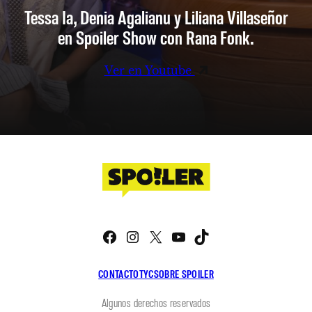
Tessa Ia, Denia Agalianu y Liliana Villaseñor
en Spoiler Show con Rana Fonk.
Ver en Youtube
Facebook
Instagram
X
YouTube
TikTok
CONTACTO
TYC
SOBRE SPOILER
Algunos derechos reservados