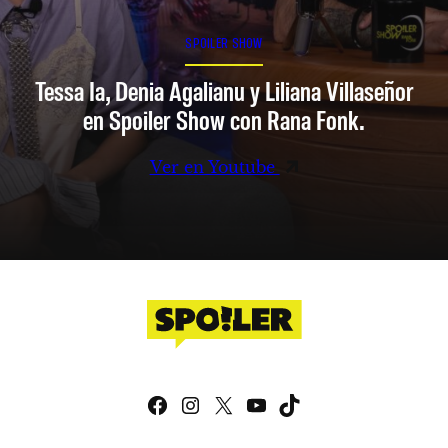
SPOILER SHOW
Tessa Ia, Denia Agalianu y Liliana Villaseñor
en Spoiler Show con Rana Fonk.
Ver en Youtube
Facebook
Instagram
X
YouTube
TikTok