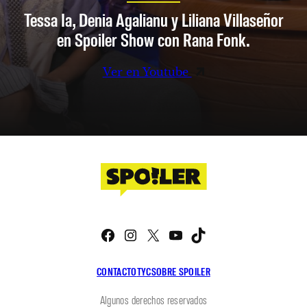
Tessa Ia, Denia Agalianu y Liliana Villaseñor
en Spoiler Show con Rana Fonk.
Ver en Youtube
Facebook
Instagram
X
YouTube
TikTok
CONTACTO
TYC
SOBRE SPOILER
Algunos derechos reservados