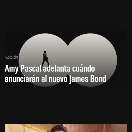
HACE 2 DÍAS
Amy Pascal adelanta cuándo
anunciarán al nuevo James Bond