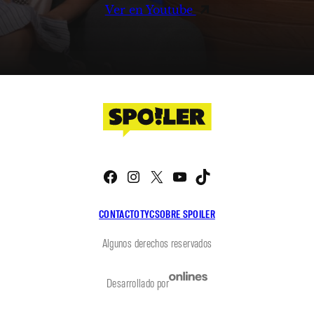
Ver en Youtube
Facebook
Instagram
X
YouTube
TikTok
CONTACTO
TYC
SOBRE SPOILER
Algunos derechos reservados
Desarrollado por