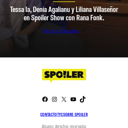
Tessa Ia, Denia Agalianu y Liliana Villaseñor
en Spoiler Show con Rana Fonk.
Ver en Youtube
Facebook
Instagram
X
YouTube
TikTok
CONTACTO
TYC
SOBRE SPOILER
Algunos derechos reservados