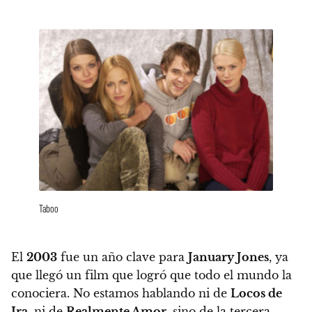
Taboo
El
2003
fue un año clave para
January Jones
, ya
que llegó un film que logró que todo el mundo la
conociera.
No estamos hablando ni de
Locos de
Ira
, ni de
Realmente Amor
, sino de
la tercera