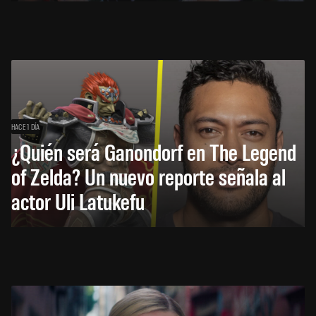
HACE 1 DÍA
¿Quién será Ganondorf en The Legend
of Zelda? Un nuevo reporte señala al
actor Uli Latukefu