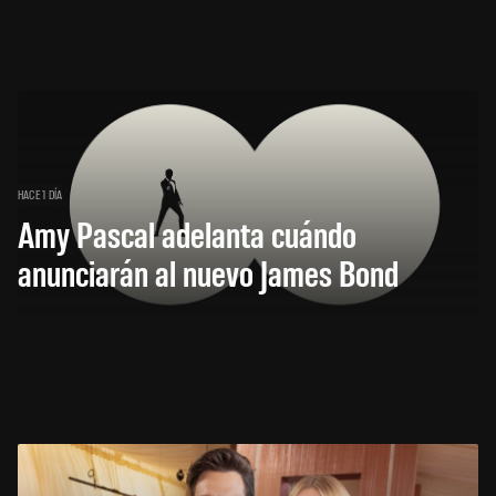
HACE 1 DÍA
Amy Pascal adelanta cuándo
anunciarán al nuevo James Bond