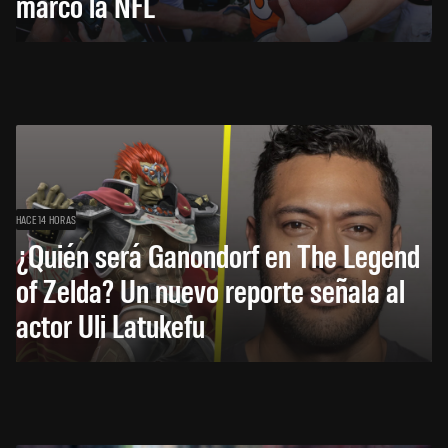
marcó la NFL
HACE 14 HORAS
¿Quién será Ganondorf en The Legend
of Zelda? Un nuevo reporte señala al
actor Uli Latukefu