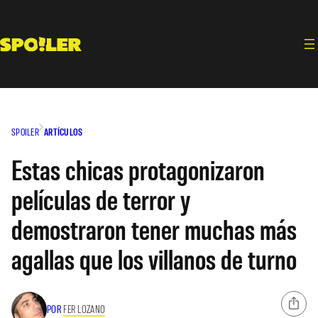
Saltar
al
contenido
SPOILER
ARTÍCULOS
Estas chicas protagonizaron
películas de terror y
demostraron tener muchas más
agallas que los villanos de turno
POR
FER LOZANO