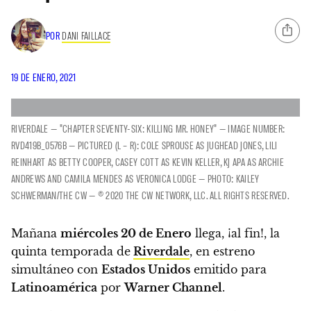
POR
DANI FAILLACE
19 DE ENERO, 2021
RIVERDALE — "CHAPTER SEVENTY-SIX: KILLING MR. HONEY" — IMAGE NUMBER:
RVD419B_0576B — PICTURED (L – R): COLE SPROUSE AS JUGHEAD JONES, LILI
REINHART AS BETTY COOPER, CASEY COTT AS KEVIN KELLER, KJ APA AS ARCHIE
ANDREWS AND CAMILA MENDES AS VERONICA LODGE — PHOTO: KAILEY
SCHWERMAN/THE CW — © 2020 THE CW NETWORK, LLC. ALL RIGHTS RESERVED.
Mañana
miércoles 20 de Enero
llega, ¡al fin!, la
quinta temporada de
Riverdale
, en estreno
simultáneo con
Estados Unidos
emitido para
Latinoamérica
por
Warner Channel
.