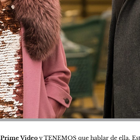
Prime Video
y TENEMOS que hablar de ella.
Est