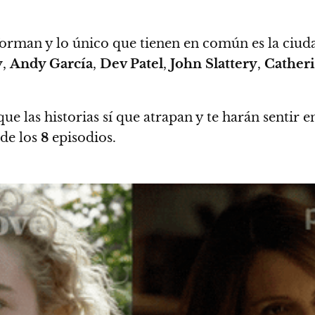
forman y lo único que tienen en común es la ciu
y
,
Andy García
,
Dev Patel
,
John Slattery
,
Cather
las historias sí que atrapan y te harán sentir e
 de los
8
episodios.