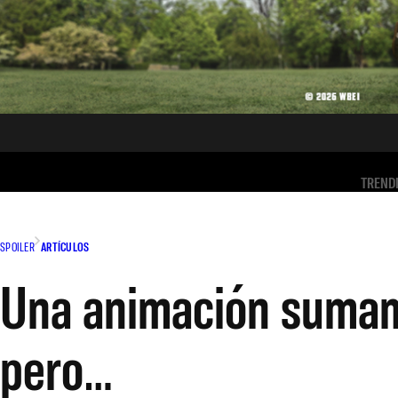
TREND
SPOILER
ARTÍCULOS
Una animación sumam
pero…