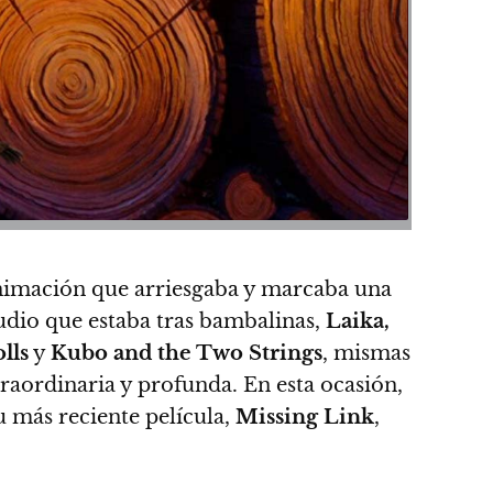
nimación que arriesgaba y marcaba una
tudio que estaba tras bambalinas,
Laika,
lls
y
Kubo and the Two Strings
, mismas
traordinaria y profunda.
En esta ocasión,
u más reciente película,
Missing Link
,