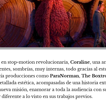
ta en stop-motion revolucionaria,
Coraline
, una a
entes, sombrías, muy internas, todo gracias al es
aría producciones como
ParaNorman
,
The Boxtro
etallada estética, acompasadas de una historia ex
nueva misión, enamorar a toda la audiencia con s
iferente a lo visto en sus trabajos previos.