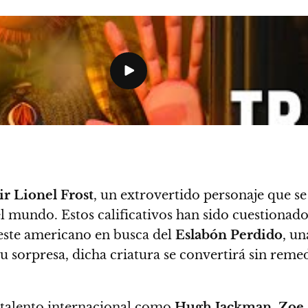
ir Lionel Frost
, un extrovertido personaje que s
l mundo. Estos calificativos han sido cuestionado
este americano en busca del
Eslabón Perdido
, u
 su sorpresa, dicha criatura se convertirá sin re
 talento internacional como
Hugh Jackman
,
Zoe 