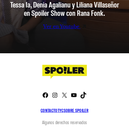
Tessa Ia, Denia Agalianu y Liliana Villaseñor
en Spoiler Show con Rana Fonk.
Ver en Youtube
Facebook
Instagram
X
YouTube
TikTok
CONTACTO
TYC
SOBRE SPOILER
Algunos derechos reservados