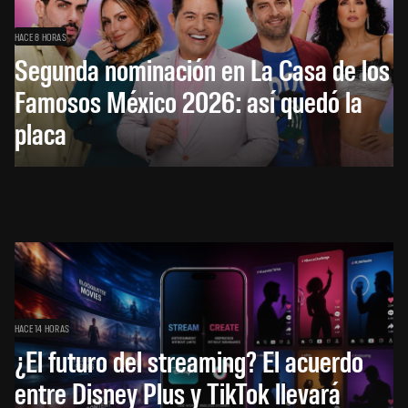
HACE 8 HORAS
Segunda nominación en La Casa de los
Famosos México 2026: así quedó la
placa
HACE 14 HORAS
¿El futuro del streaming? El acuerdo
entre Disney Plus y TikTok llevará